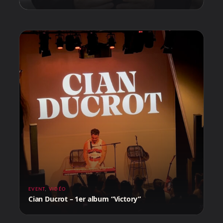
EVENT
,
VIDÉO
Cian Ducrot – 1er album “Victory”