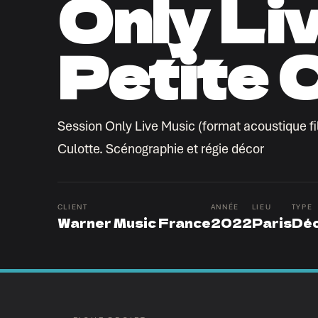
Only Li
Petite 
Session Only Live Music (format acoustique f
Culotte. Scénographie et régie décor
CLIENT
ANNÉE
LIEU
TYPE
Warner Music France
2022
Paris
Dé