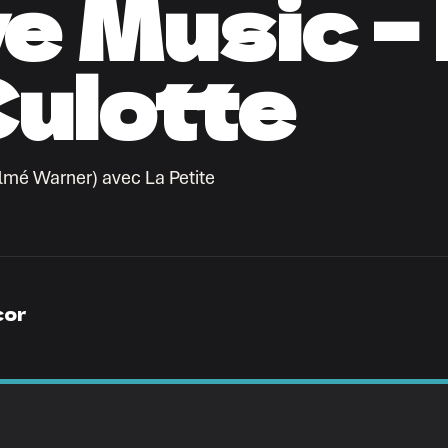
ve Music –
Culotte
ilmé Warner) avec La Petite
cor