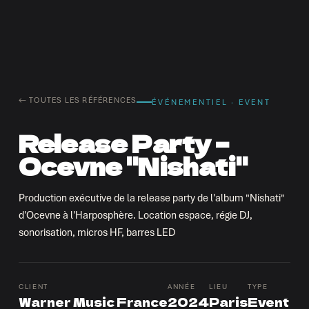
← TOUTES LES RÉFÉRENCES
ÉVÉNEMENTIEL · EVENT
Release Party –
Ocevne "Nishati"
Production exécutive de la release party de l'album "Nishati"
d'Ocevne à l'Harposphère. Location espace, régie DJ,
sonorisation, micros HF, barres LED
CLIENT
ANNÉE
LIEU
TYPE
Warner Music France
2024
Paris
Event