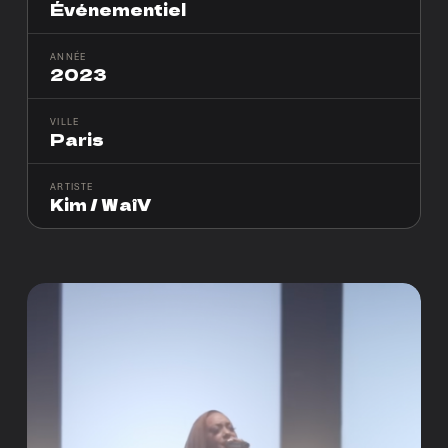
Événementiel
ANNÉE
2023
VILLE
Paris
ARTISTE
Kim / WaîV