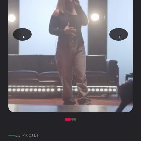
‹
›
LE PROJET