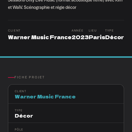
et WaîV. Scénographie et régie décor
CLIENT
ANNÉE
LIEU
TYPE
Warner Music France
2023
Paris
Décor
FICHE PROJET
CLIENT
Warner Music France
TYPE
Décor
PÔLE