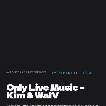
← TOUTES LES RÉFÉRENCES
ÉVÉNEMENTIEL · DÉCOR
Only Live Music –
Kim & WaîV
Sessions Only Live Music (format acoustique filmé) avec Kim