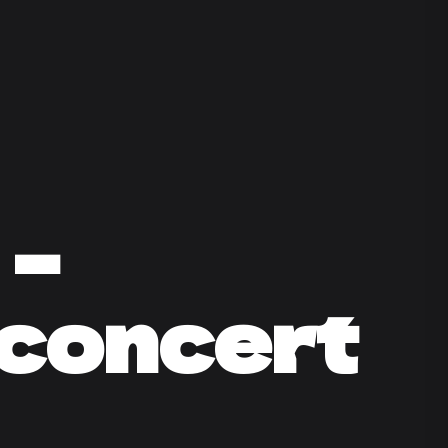
 –
(concert