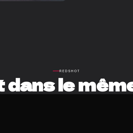
REDSHOT
t dans le même
On compose l'équipe et le dispositif qu'il vous faut.
Parlons-en →