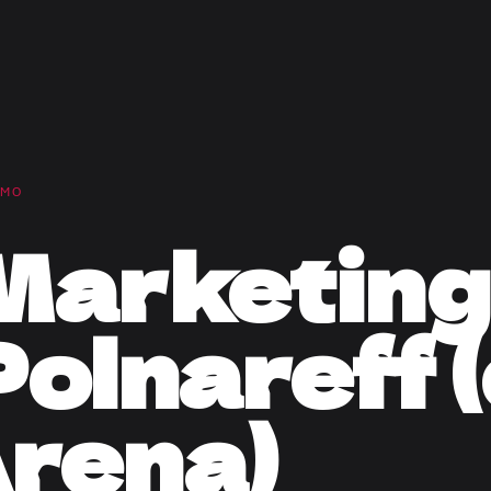
OMO
Marketing
Polnareff 
rena)