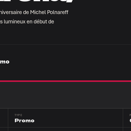
niversaire de Michel Polnareff
ons lumineux en début de
omo
TYPE
Promo