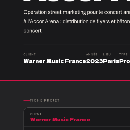
Opération street marketing pour le concert an
à l'Accor Arena : distribution de flyers et bât
concert
CLIENT
ANNÉE
LIEU
TYPE
Warner Music France
2023
Paris
Pr
FICHE PROJET
CLIENT
Warner Music France