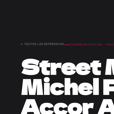
← TOUTES LES RÉFÉRENCES
COMMUNICATION · PR
Street 
Michel 
Accor A