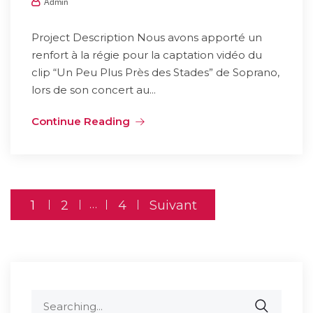
Admin
Project Description Nous avons apporté un
renfort à la régie pour la captation vidéo du
clip “Un Peu Plus Près des Stades” de Soprano,
lors de son concert au...
Continue Reading
Pagination
1
2
…
4
Suivant
des
publications
Search