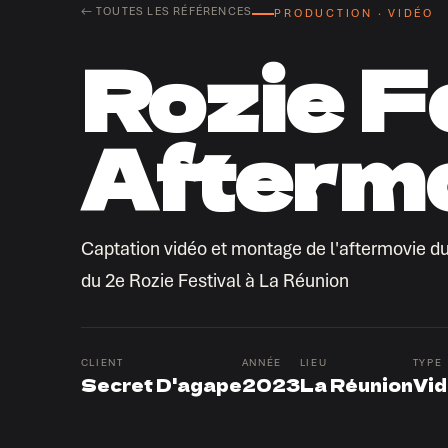
← TOUTES LES RÉFÉRENCES
PRODUCTION · VIDÉO
Rozie Fe
Aftermo
Captation vidéo et montage de l'aftermovie du
du 2e Rozie Festival à La Réunion
CLIENT
ANNÉE
LIEU
TYPE
Secret D'agape
2023
La Réunion
Vi