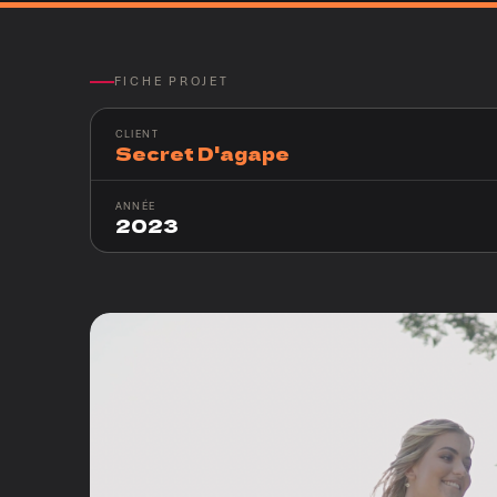
FICHE PROJET
CLIENT
Secret D'agape
ANNÉE
2023