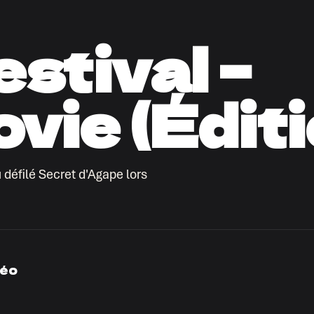
stival –
vie (Éditi
 défilé Secret d'Agape lors
déo