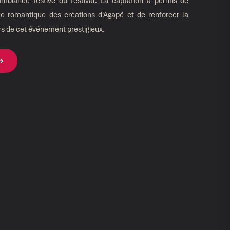
ambiance festive du festival. La captation a permis de
ce romantique des créations d'Agapë et de renforcer la
rs de cet événement prestigieux.
 →