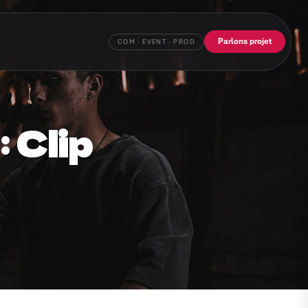
Parlons projet
:
Clip