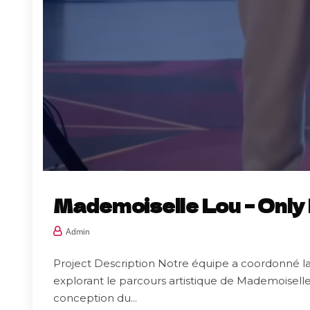
Mademoiselle Lou – Only
Admin
Project Description Notre équipe a coordonné la
explorant le parcours artistique de Mademoiselle
conception du...