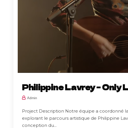
Philippine Lavrey – Only 
Admin
Project Description Notre équipe a coordonné la
explorant le parcours artistique de Philippine La
conception du...